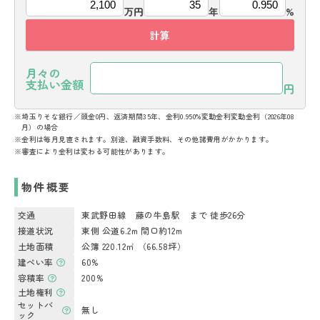
万円
年
%
計算
月々の
支払い金額
円
※埼玉りそな銀行／頭金0円、返済期間35年、金利0.950%変動金利変動金利（2026年08
月）の場合
※金利は毎月見直されます。別途、融資手数料、その他諸費用がかかります。
※審査により金利は変わる可能性があります。
物件概要
交通
東武野田線 藤の牛島駅 まで 徒歩26分
接道状況
東側 公道6.2m 間口約12m
土地面積
公簿 220.12㎡ （66.58坪）
建ぺい率
60%
容積率
200%
土地権利
セットバ
無し
ック