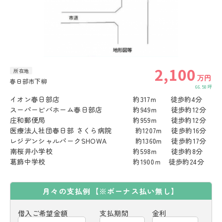
2,100
所在地
万円
春日部市下柳
66.58坪
イオン春日部店 約317m 徒歩約4分
スーパービバホーム春日部店 約949m 徒歩約12分
庄和郵便局 約959m 徒歩約12分
医療法人社団春日部 さくら病院 約1207m 徒歩約16分
レジデンシャルパークSHOWA 約1360m 徒歩約17分
南桜井小学校 約598m 徒歩約8分
葛飾中学校 約1900ｍ 徒歩約24分
月々の支払例
【※ボーナス払い無し】
借入ご希望金額
支払期間
金利