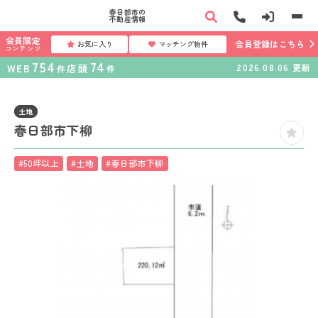
春日部市の
不動産情報
会員限定
会員登録はこちら
お気に入り
マッチング物件
コンテンツ
754
74
WEB
店頭
2026.08.06
更新
件
件
土地
春日部市下柳
#50坪以上
#土地
#春日部市下柳