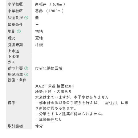
小学校区
南桜井 （ 598m ）
中学校区
葛飾 （ 1900m ）
私道負担
無
建築条件
ー
地目
宅地
現況
更地
引渡時期
相談
上水道
下水道
ガス
都市計画
市街化調整区域
用途地域
設備・条件
東6.2m 公道 接面12.0m
地勢:平坦 ・古家あり
水道は来ていますが、本下水はありません
備考
・都市計画法43条の手続きを行えば、「居住用」に限
り新築が認められます。
・分筆をすると建築が認められません。
・建築条件なし
取引態様
仲介