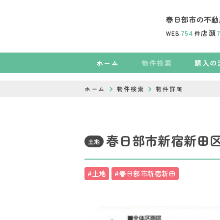
春日部市の不動
754
店頭
WEB
件
ホーム
物件検索
購入の
ホーム
物件検索
物件詳細
春日部市新宿新田区
土地
#土地
#春日部市新宿新田