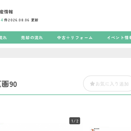
産情報
74
件
2026.08.06
更新
流れ
売却の流れ
中古＋リフォーム
イベント情
画90
お気に入り追加
1
/2