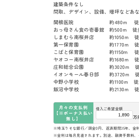
建築条件なし
間取、デザイン、設備、増坪などあ
関根医院 約480ｍ 徒歩
おっ母さん食の壱番館 約500ｍ 徒
しまむら南桜井店 約1050ｍ 徒
第一保育園 約1770ｍ 徒歩
こばと保育園 約1150m 徒歩
ヤオコー南桜井店 約1680ｍ 徒
庄和総合公園 約3020ｍ 徒
イオンモール春日部 約3720ｍ 徒
中野小学校 約1100ｍ 徒歩
飯沼中学校 約2130ｍ 徒歩
月々の支払例
借入ご希望金額
【※ボーナス払い
万
無し】
※埼玉りそな銀行／頭金0円、返済期間35年、金利0
※金利は毎月見直されます。別途、融資手数料、