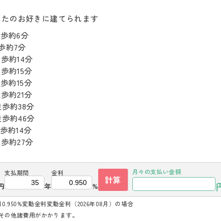
なたのお好きに建てられます
約6分
歩約7分
歩約14分
約15分
約15分
歩約21分
歩約38分
歩約46分
約14分
約27分
月々の
支払い金額
支払期間
金利
計算
円
年
%
.950%変動金利変動金利（2026年08月）の場合
その他諸費用がかかります。