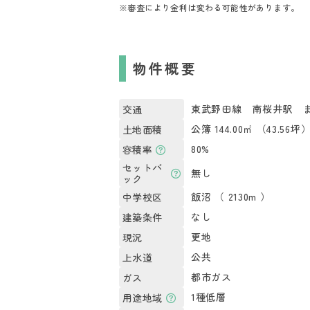
※審査により金利は変わる可能性があります。
物件概要
東武野田線 南桜井駅 ま
交通
公簿 144.00㎡ （43.56坪
土地面積
80%
容積率
セットバ
無し
ック
飯沼 （ 2130m ）
中学校区
なし
建築条件
更地
現況
公共
上水道
都市ガス
ガス
1種低層
用途地域