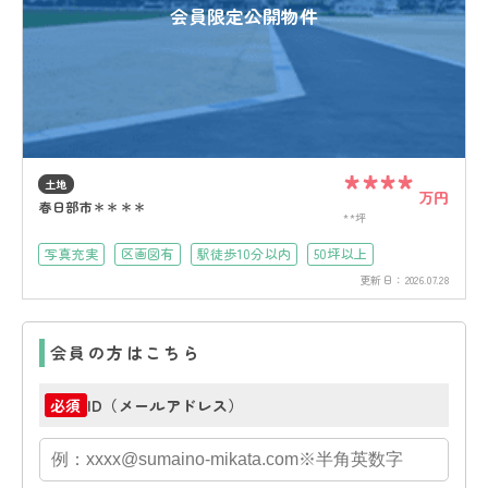
会員限定公開物件
****
土地
万円
春日部市＊＊＊＊
**坪
写真充実
区画図有
駅徒歩10分以内
50坪以上
更新日：
2026.07.28
会員の方はこちら
ID（メールアドレス）
必須