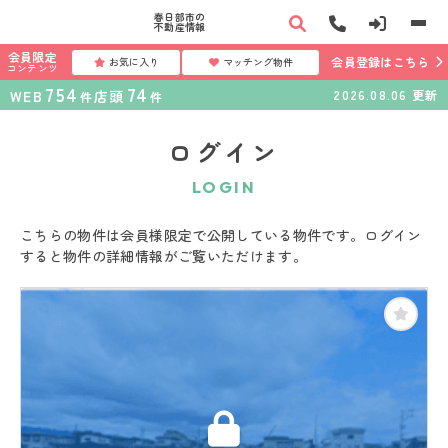
春日部市の
不動産情報
会員限定
会員登録はこちら
お気に入り
マッチング物件
コンテンツ
754
74
WEB
店頭
2026.08.06
更新
件
件
ログイン
LOGIN
こちらの物件は会員様限定で公開している物件です。ログイン
すると物件の詳細情報がご覧いただけます。