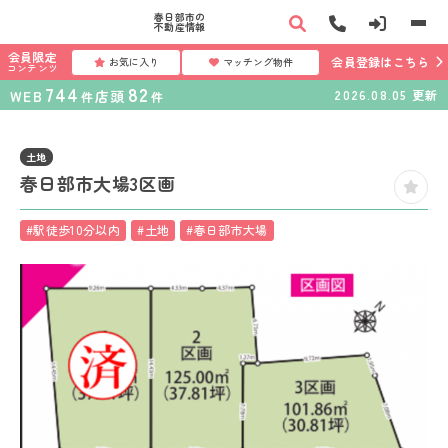
春日部市の
不動産情報
会員限定
会員登録はこちら
お気に入り
マッチング物件
コンテンツ
744
82
WEB
店頭
2026.08.05
更新
件
件
土地
春日部市大場3区画
#駅徒歩10分以内
#土地
#春日部市大場