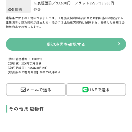
※表題登記／93,500円 フラット35S／93,500円
取引態様
仲介
建築条件付きの土地につきましては、土地売買契約締結後3カ月以内に当社の指定する
建設業者と請負契約が成立しない場合には土地売買契約は解除され、受領した金額は全
額無利息でお返しします。
周辺地図を確認する
（弊社管理番号： 1000620）
【更新日】2026年07月09日
【次回更新日】2026年08月09日
【取引条件の有効期限】2026年08月06日
メールで送る
LINEで送る
その他周辺物件