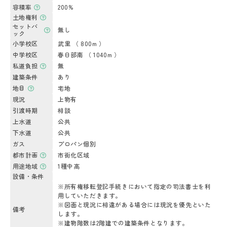
容積率
200%
土地権利
セットバ
無し
ック
小学校区
武里 （ 800m ）
中学校区
春日部南 （ 1040m ）
私道負担
無
建築条件
あり
地目
宅地
現況
上物有
引渡時期
相談
上水道
公共
下水道
公共
ガス
プロパン個別
都市計画
市街化区域
用途地域
1種中高
設備・条件
※所有権移転登記手続きにおいて指定の司法書士を利
用していただきます。
※図面と現況に相違がある場合には現況を優先といた
備考
します。
※建物階数は2階建での建築条件となります。