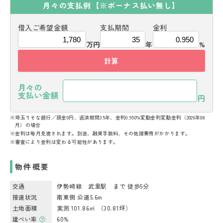
月々の支払例
【※ボーナス払い無し】
借入ご希望金額
支払期間
金利
万円
年
%
計算
月々の
支払い金額
円
※埼玉りそな銀行／頭金0円、返済期間35年、金利0.950%変動金利変動金利（2026年08
月）の場合
※金利は毎月見直されます。別途、融資手数料、その他諸費用がかかります。
※審査により金利は変わる可能性があります。
物件概要
交通
伊勢崎線 武里駅 まで 徒歩5分
接道状況
南東側 公道5.6m
土地面積
実測 101.86㎡ （30.81坪）
建ぺい率
60%