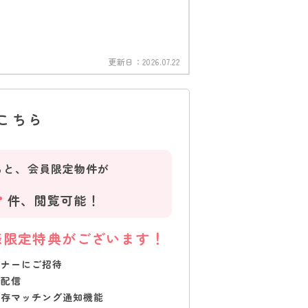
更新日：
2026.07.22
こちら
ると、会員限定物件が
4
件、
閲覧可能！
様限定特典がございます！
ミナーにご招待
で配信
保存マッチング通知機能