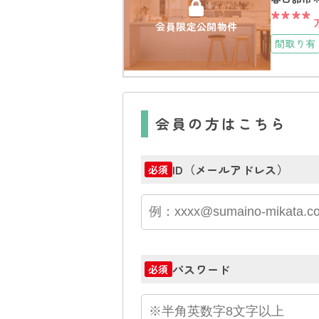
****
会員限定公開物件
間取り有
会員の方はこちら
ID（メールアドレス）
必須
パスワード
必須