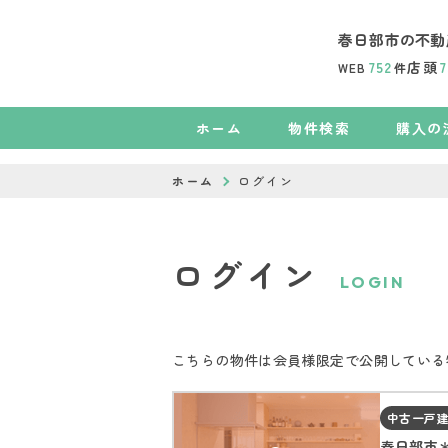
春日部市の不動
752
店頭
7
WEB
件
ホーム
物件検索
購入の
ホーム
ログイン
ログイン
LOGIN
こちらの物件は会員様限定で公開している
中古一戸
春日部市