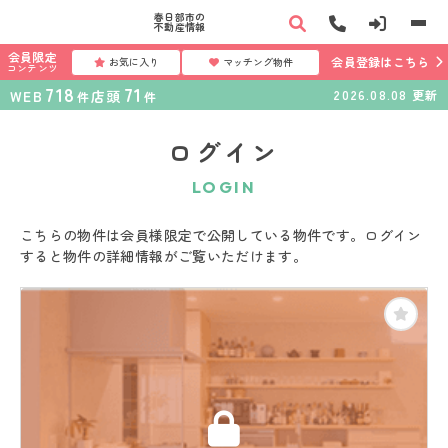
春日部市の
不動産情報
会員限定
会員登録はこちら
お気に入り
マッチング物件
コンテンツ
718
71
WEB
店頭
2026.08.08
更新
件
件
ログイン
LOGIN
こちらの物件は会員様限定で公開している物件です。ログイン
すると物件の詳細情報がご覧いただけます。