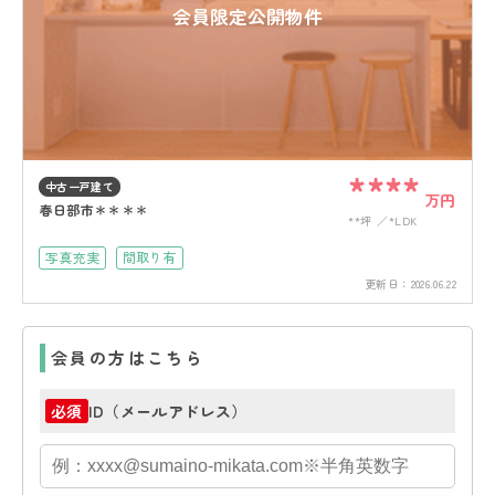
会員限定公開物件
****
中古一戸建て
万円
春日部市＊＊＊＊
**坪
*LDK
写真充実
間取り有
更新日：
2026.06.22
会員の方はこちら
ID（メールアドレス）
必須