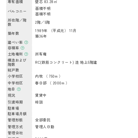
専有面積
壁芯 83.28㎡
面積不明
バルコニー
面積不明
所在階／階
2階／5階
数
1989年 （平成元） 11月
築年数
築36年
建ぺい率
容積率
土地権利
所有権
構造および
RC(鉄筋コンクリート) 造 地上5階建
階数
総戸数
小学校区
内牧 （ 750m ）
中学校区
春日部 （ 2000m ）
地目
現況
賃貸中
引渡時期
相談
駐車場
駐車場月額
管理形態
全部委託
管理方式
管理人日勤
管理会社