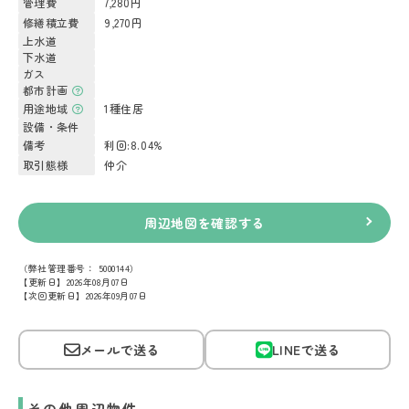
管理費
7,280円
修繕積立費
9,270円
上水道
下水道
ガス
都市計画
用途地域
1種住居
設備・条件
備考
利回:8.04%
取引態様
仲介
周辺地図を確認する
（弊社管理番号： 5000144）
【更新日】2026年08月07日
【次回更新日】2026年09月07日
メールで送る
LINEで送る
その他周辺物件