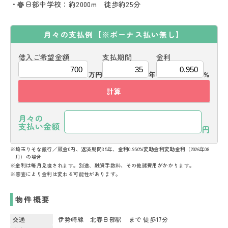
・春日部中学校：約2000m 徒歩約25分
月々の支払例
【※ボーナス払い無し】
借入ご希望金額
支払期間
金利
万円
年
%
計算
月々の
支払い金額
円
※埼玉りそな銀行／頭金0円、返済期間35年、金利0.950%変動金利変動金利（2026年08
月）の場合
※金利は毎月見直されます。別途、融資手数料、その他諸費用がかかります。
※審査により金利は変わる可能性があります。
物件概要
交通
伊勢崎線 北春日部駅 まで 徒歩17分