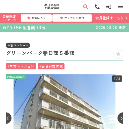
春日部市の
不動産情報
会員限定
会員登録はこちら
お気に入り
マッチング物件
コンテンツ
756
73
WEB
店頭
2026.08.08
更新
件
件
中古マンション
グリーンパーク春日部５番館
#中古マンション
#春日部市内牧
PRICEDOWN
1
/3