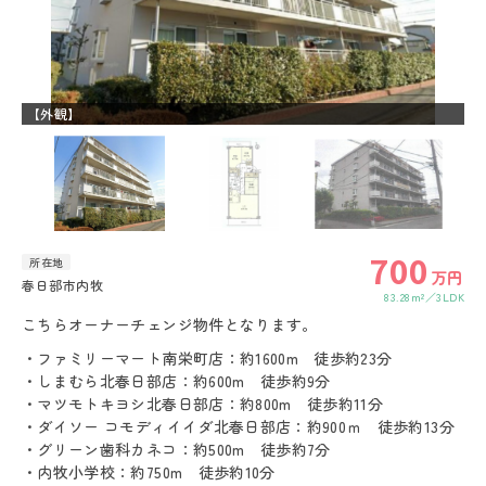
【外観】
【
700
所在地
万円
春日部市内牧
83.28m²
3LDK
こちらオーナーチェンジ物件となります。
・ファミリーマート南栄町店：約1600m 徒歩約23分
・しまむら北春日部店：約600m 徒歩約9分
・マツモトキヨシ北春日部店：約800m 徒歩約11分
・ダイソー コモディイイダ北春日部店：約900ｍ 徒歩約13分
・グリーン歯科カネコ：約500m 徒歩約7分
・内牧小学校：約750m 徒歩約10分