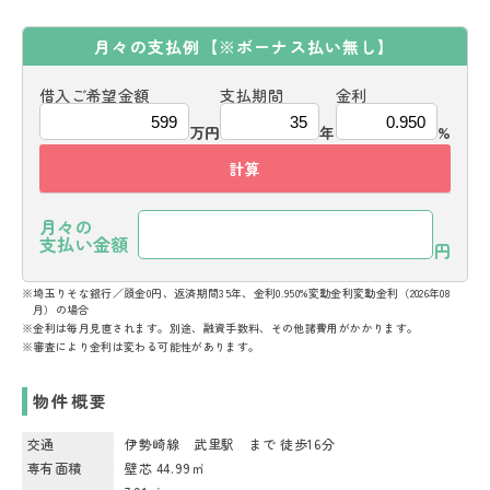
月々の支払例
【※ボーナス払い無し】
借入ご希望金額
支払期間
金利
万円
年
%
計算
月々の
支払い金額
円
※埼玉りそな銀行／頭金0円、返済期間35年、金利0.950%変動金利変動金利（2026年08
月）の場合
※金利は毎月見直されます。別途、融資手数料、その他諸費用がかかります。
※審査により金利は変わる可能性があります。
物件概要
交通
伊勢崎線 武里駅 まで 徒歩16分
専有面積
壁芯 44.99㎡