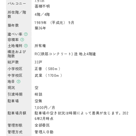
7.91㎡
バルコニー
面積不明
所在階／階
4階／4階
数
1989年 （平成元） 9月
築年数
築36年
建ぺい率
容積率
土地権利
所有権
構造および
RC(鉄筋コンクリート) 造 地上4階建
階数
総戸数
33戸
小学校区
正善 （ 580m ）
中学校区
武里 （ 1700m ）
地目
現況
空
引渡時期
相談
駐車場
空無
7,000円／月
駐車場月額
駐車場の空き状況は時期によって差異が生じます。202
6年2月時点
管理形態
全部委託
管理方式
管理人日勤