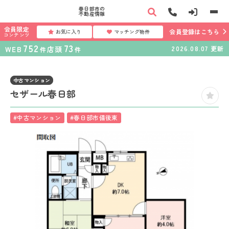
春日部市の
不動産情報
会員限定
会員登録はこちら
お気に入り
マッチング物件
コンテンツ
752
73
WEB
店頭
2026.08.07
更新
件
件
中古マンション
セザール春日部
#中古マンション
#春日部市備後東