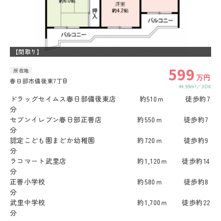
【間取り】
599
所在地
万円
春日部市備後東7丁目
44.99m²
3DK
ドラッグセイムス春日部備後東店 約510ｍ 徒歩約7
分
セブンイレブン春日部正善店 約550ｍ 徒歩約7
分
認定こども園まどか幼稚園 約720ｍ 徒歩約9
分
ラコマート武里店 約1,120ｍ 徒歩約14
分
正善小学校 約580ｍ 徒歩約8
分
武里中学校 約1,700ｍ 徒歩約22
分