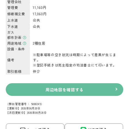
管理会社
管理費
11,160円
修繕積立費
17,060円
上水道
公共
下水道
公共
ガス
都市計画
用途地域
2種住居
設備・条件
※駐車場等の空き状況は時期によって差異が生じま
備考
す。
※登記手続きは売主指定の司法書士にて行います。
取引態様
仲介
周辺地図を確認する
（弊社管理番号： 5000245）
【更新日】2026年06月20日
【次回更新日】2026年08月20日