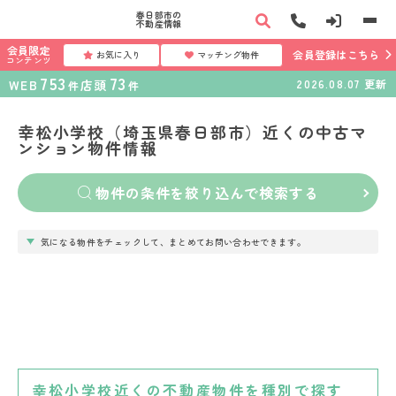
春日部市の
不動産情報
会員限定
会員登録はこちら
お気に入り
マッチング物件
コンテンツ
753
73
WEB
店頭
2026.08.07
更新
件
件
幸松小学校（埼玉県春日部市）近くの中古マ
ンション物件情報
物件の条件を絞り込んで検索する
気になる物件をチェックして、まとめてお問い合わせできます。
幸松小学校近くの不動産物件を種別で探す