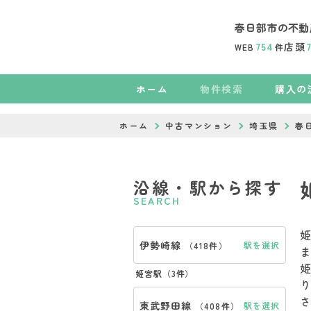
春日部市の不動
754
店頭
WEB
件
ホーム
物件検索
購入の
ホーム
中古マンション
埼玉県
春
沿線・駅から探す
SEARCH
伊勢崎線
駅を選択
（
418件
）
姫宮駅（
3件
）
東武野田線
駅を選択
（
408件
）