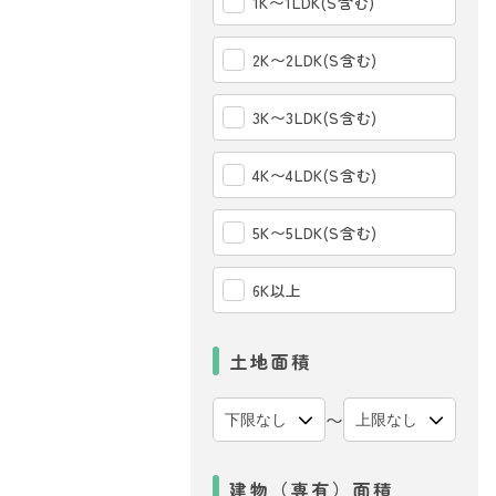
1K〜1LDK(S含む)
2K〜2LDK(S含む)
3K〜3LDK(S含む)
4K〜4LDK(S含む)
5K〜5LDK(S含む)
6K以上
土地面積
〜
建物（専有）面積