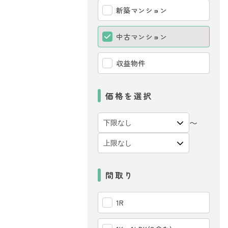
新築マンション
中古マンション
収益物件
価格を選択
〜
間取り
1R