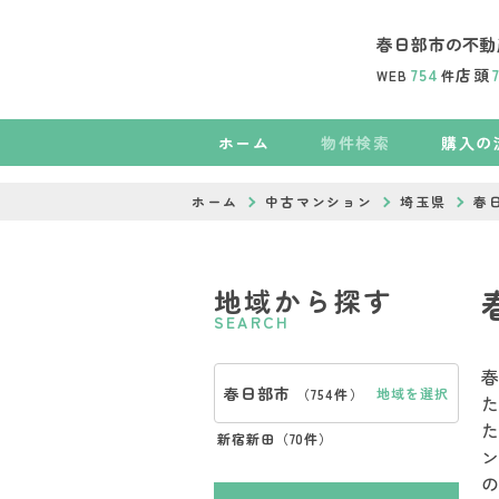
春日部市の不動
754
店頭
WEB
件
ホーム
物件検索
購入の
ホーム
中古マンション
埼玉県
春
地域から探す
SEARCH
春日部市
地域を選択
（
754件
）
新宿新田（
70件
）